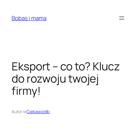
Przejdź
do
Bobas i mama
treści
Eksport – co to? Klucz
do rozwoju twojej
firmy!
Autor:
w
Ciekawostki