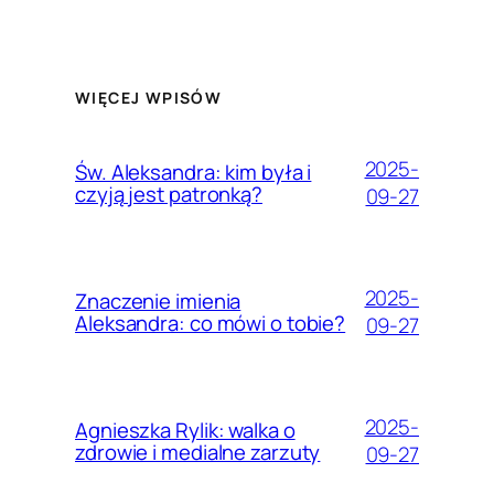
WIĘCEJ WPISÓW
2025-
Św. Aleksandra: kim była i
czyją jest patronką?
09-27
2025-
Znaczenie imienia
Aleksandra: co mówi o tobie?
09-27
2025-
Agnieszka Rylik: walka o
zdrowie i medialne zarzuty
09-27