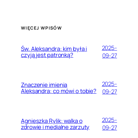
WIĘCEJ WPISÓW
2025-
Św. Aleksandra: kim była i
czyją jest patronką?
09-27
2025-
Znaczenie imienia
Aleksandra: co mówi o tobie?
09-27
2025-
Agnieszka Rylik: walka o
zdrowie i medialne zarzuty
09-27