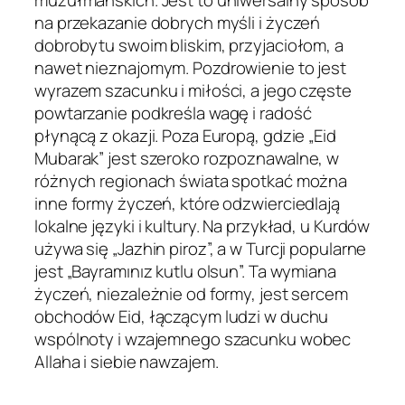
muzułmańskich. Jest to uniwersalny sposób
na przekazanie dobrych myśli i życzeń
dobrobytu swoim bliskim, przyjaciołom, a
nawet nieznajomym. Pozdrowienie to jest
wyrazem szacunku i miłości, a jego częste
powtarzanie podkreśla wagę i radość
płynącą z okazji. Poza Europą, gdzie „Eid
Mubarak” jest szeroko rozpoznawalne, w
różnych regionach świata spotkać można
inne formy życzeń, które odzwierciedlają
lokalne języki i kultury. Na przykład, u Kurdów
używa się „Jazhin piroz”, a w Turcji popularne
jest „Bayramınız kutlu olsun”. Ta wymiana
życzeń, niezależnie od formy, jest sercem
obchodów Eid, łączącym ludzi w duchu
wspólnoty i wzajemnego szacunku wobec
Allaha i siebie nawzajem.