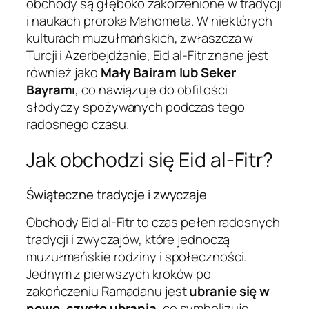
obchody są głęboko zakorzenione w tradycji
i naukach proroka Mahometa. W niektórych
kulturach muzułmańskich, zwłaszcza w
Turcji i Azerbejdżanie, Eid al-Fitr znane jest
również jako
Mały Bairam lub Seker
Bayramı
, co nawiązuje do obfitości
słodyczy spożywanych podczas tego
radosnego czasu.
Jak obchodzi się Eid al-Fitr?
Świąteczne tradycje i zwyczaje
Obchody Eid al-Fitr to czas pełen radosnych
tradycji i zwyczajów, które jednoczą
muzułmańskie rodziny i społeczności.
Jednym z pierwszych kroków po
zakończeniu Ramadanu jest
ubranie się w
nowe, czyste ubrania
, co symbolizuje