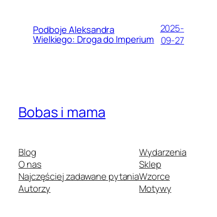
2025-
Podboje Aleksandra
Wielkiego: Droga do Imperium
09-27
Bobas i mama
Blog
Wydarzenia
O nas
Sklep
Najczęściej zadawane pytania
Wzorce
Autorzy
Motywy