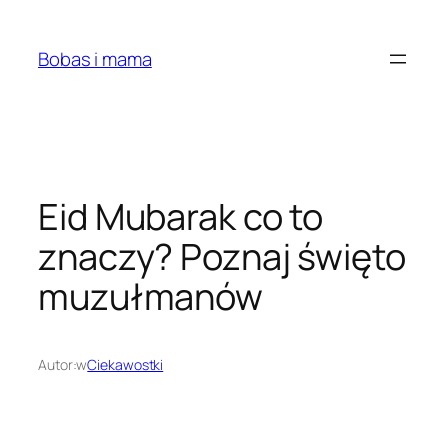
Przejdź
do
Bobas i mama
treści
Eid Mubarak co to
znaczy? Poznaj święto
muzułmanów
Autor:
w
Ciekawostki