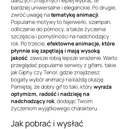
dalszych znajomych lepiej wybrać te
bardziej uniwersalne i eleganckie. Po drugie,
zwróć uwagę na
tematykę animacji
.
Popularne motywy to fajerwerki, szampan,
odliczanie do północy, a także życzenia
szczęścia i pomyślności na nadchodzący
rok. Po trzecie,
efektowne animacje, które
płynnie się zapętlają i mają wysoką
jakość
, zawsze robią lepsze wrażenie. Warto
przeglądać popularne serwisy z gifami, takie
jak Giphy czy Tenor, gdzie znajdziesz
bogaty wybór animacji na każdą okazję.
Pamiętaj, że dobry gif to taki, który
wyraża
optymizm, radość i nadzieję na
nadchodzący rok
, dodając Twoim
życzeniom wyjątkowego charakteru.
Jak pobrać i wysłać