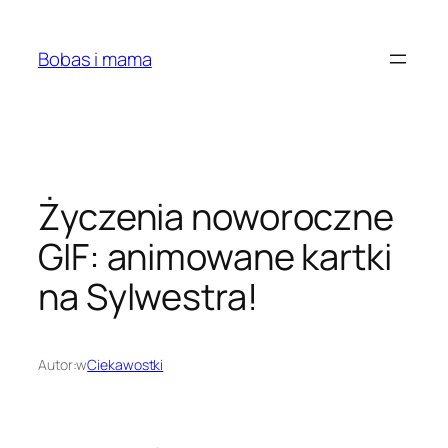
Przejdź
do
Bobas i mama
treści
Życzenia noworoczne
GIF: animowane kartki
na Sylwestra!
Autor:
w
Ciekawostki