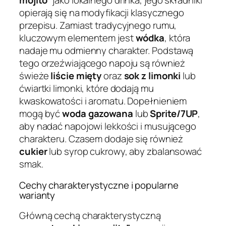
mojito”
jako lokalnego drinka, jego składniki
opierają się na modyfikacji klasycznego
przepisu. Zamiast tradycyjnego rumu,
kluczowym elementem jest
wódka
, która
nadaje mu odmienny charakter. Podstawą
tego orzeźwiającego napoju są również
świeże
liście mięty
oraz
sok z limonki
lub
ćwiartki limonki, które dodają mu
kwaskowatości i aromatu. Dopełnieniem
mogą być
woda gazowana
lub
Sprite/7UP
,
aby nadać napojowi lekkości i musującego
charakteru. Czasem dodaje się również
cukier
lub syrop cukrowy, aby zbalansować
smak.
Cechy charakterystyczne i popularne
warianty
Główną cechą charakterystyczną