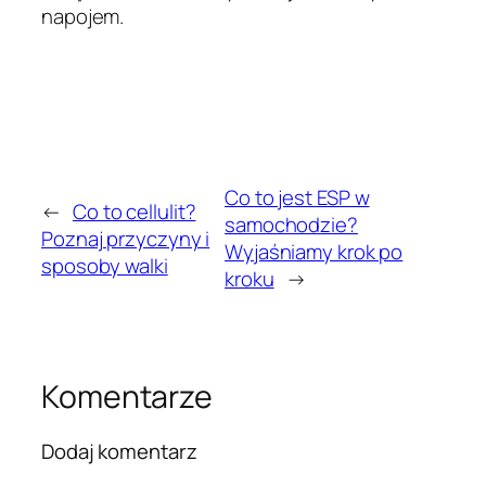
napojem.
Co to jest ESP w
←
Co to cellulit?
samochodzie?
Poznaj przyczyny i
Wyjaśniamy krok po
sposoby walki
kroku
→
Komentarze
Dodaj komentarz