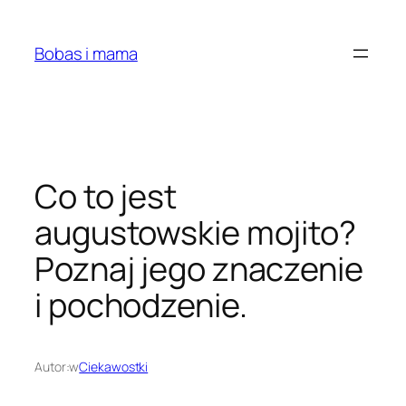
Przejdź
do
Bobas i mama
treści
Co to jest
augustowskie mojito?
Poznaj jego znaczenie
i pochodzenie.
Autor:
w
Ciekawostki