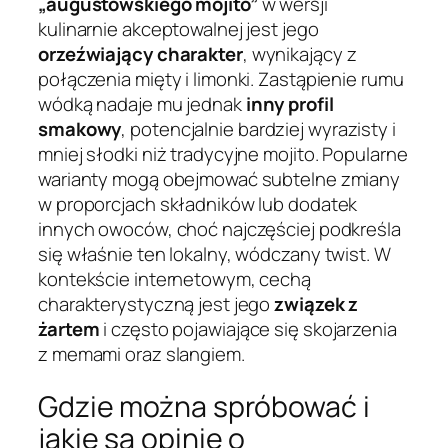
„augustowskiego mojito”
w wersji
kulinarnie akceptowalnej jest jego
orzeźwiający charakter
, wynikający z
połączenia mięty i limonki. Zastąpienie rumu
wódką nadaje mu jednak
inny profil
smakowy
, potencjalnie bardziej wyrazisty i
mniej słodki niż tradycyjne mojito. Popularne
warianty mogą obejmować subtelne zmiany
w proporcjach składników lub dodatek
innych owoców, choć najczęściej podkreśla
się właśnie ten lokalny, wódczany twist. W
kontekście internetowym, cechą
charakterystyczną jest jego
związek z
żartem
i często pojawiające się skojarzenia
z memami oraz slangiem.
Gdzie można spróbować i
jakie są opinie o