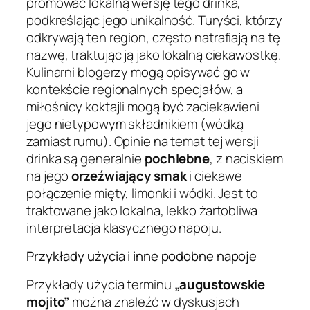
promować lokalną wersję tego drinka,
podkreślając jego unikalność. Turyści, którzy
odkrywają ten region, często natrafiają na tę
nazwę, traktując ją jako lokalną ciekawostkę.
Kulinarni blogerzy mogą opisywać go w
kontekście regionalnych specjałów, a
miłośnicy koktajli mogą być zaciekawieni
jego nietypowym składnikiem (wódką
zamiast rumu). Opinie na temat tej wersji
drinka są generalnie
pochlebne
, z naciskiem
na jego
orzeźwiający smak
i ciekawe
połączenie mięty, limonki i wódki. Jest to
traktowane jako lokalna, lekko żartobliwa
interpretacja klasycznego napoju.
Przykłady użycia i inne podobne napoje
Przykłady użycia terminu
„augustowskie
mojito”
można znaleźć w dyskusjach