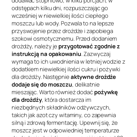
dodawać stopniowo, w kilku porcjach, w
odstępach kilku dni, rozpuszczając go
wcześniej w niewielkiej ilości ciepłego
moszczu lub wody. Pozwala to na lepsze
przyswojenie przez drożdże i zapobiega
szokowi osmotycznemu. Przed dodaniem
drożdży, należy je
przygotować zgodnie z
instrukcją na opakowaniu
. Zazwyczaj
wymaga to ich uwodnienia w letniej wodzie z
dodatkiem niewielkiej ilości cukru i pożywki
dla drożdży. Następnie
aktywne drożdże
dodaje się do moszczu
, delikatnie
mieszając. Warto również dodać
pożywkę
dla drożdży
, która dostarcza im
niezbędnych składników odżywczych,
takich jak azot czy witaminy, co zapewnia
silną i zdrową fermentację. Upewnij się, że
moszcz jest w odpowiedniej temperaturze