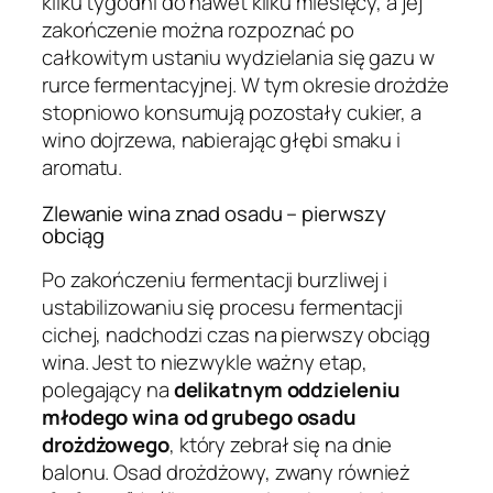
kilku tygodni do nawet kilku miesięcy, a jej
zakończenie można rozpoznać po
całkowitym ustaniu wydzielania się gazu w
rurce fermentacyjnej. W tym okresie drożdże
stopniowo konsumują pozostały cukier, a
wino dojrzewa, nabierając głębi smaku i
aromatu.
Zlewanie wina znad osadu – pierwszy
obciąg
Po zakończeniu fermentacji burzliwej i
ustabilizowaniu się procesu fermentacji
cichej, nadchodzi czas na pierwszy obciąg
wina. Jest to niezwykle ważny etap,
polegający na
delikatnym oddzieleniu
młodego wina od grubego osadu
drożdżowego
, który zebrał się na dnie
balonu. Osad drożdżowy, zwany również