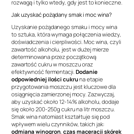
rozwagą i tylko wtedy, gdy jest to konieczne.
Jak uzyskać pożądany smak i moc wina?
Uzyskanie pożądanego smaku i mocy wina
to sztuka, która wymaga połączenia wiedzy,
doświadczenia i cierpliwości. Moc wina, czyli
zawartość alkoholu, jest w dużej mierze
determinowana przez początkową
zawartość cukru w moszczu oraz
efektywność fermentacji.
Dodanie
odpowiedniej ilości cukru
na etapie
przygotowania moszczu jest kluczowe dla
osiągnięcia zamierzonej mocy. Zazwyczaj,
aby uzyskać około 12-14% alkoholu, dodaje
się około 200-250g cukru na litr moszczu.
Smak wina natomiast kształtuje się pod
wpływem wielu czynników, takich jak:
odmiana winogron
,
czas maceracji skórek