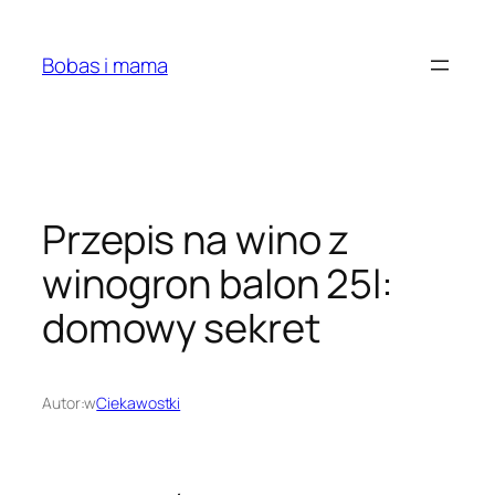
Przejdź
do
Bobas i mama
treści
Przepis na wino z
winogron balon 25l:
domowy sekret
Autor:
w
Ciekawostki