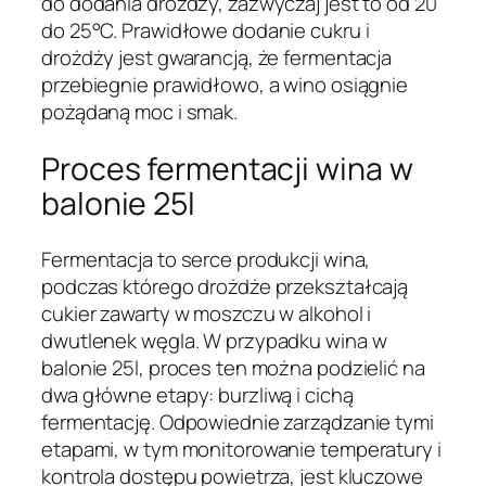
do dodania drożdży, zazwyczaj jest to od 20
do 25°C. Prawidłowe dodanie cukru i
drożdży jest gwarancją, że fermentacja
przebiegnie prawidłowo, a wino osiągnie
pożądaną moc i smak.
Proces fermentacji wina w
balonie 25l
Fermentacja to serce produkcji wina,
podczas którego drożdże przekształcają
cukier zawarty w moszczu w alkohol i
dwutlenek węgla. W przypadku wina w
balonie 25l, proces ten można podzielić na
dwa główne etapy: burzliwą i cichą
fermentację. Odpowiednie zarządzanie tymi
etapami, w tym monitorowanie temperatury i
kontrola dostępu powietrza, jest kluczowe