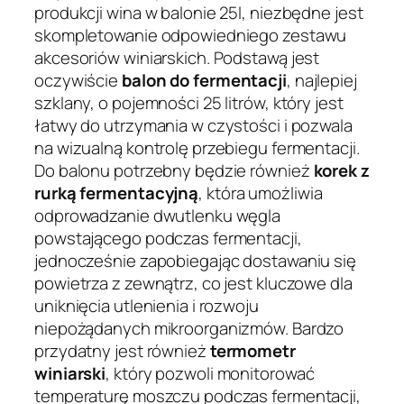
produkcji wina w balonie 25l, niezbędne jest
skompletowanie odpowiedniego zestawu
akcesoriów winiarskich. Podstawą jest
oczywiście
balon do fermentacji
, najlepiej
szklany, o pojemności 25 litrów, który jest
łatwy do utrzymania w czystości i pozwala
na wizualną kontrolę przebiegu fermentacji.
Do balonu potrzebny będzie również
korek z
rurką fermentacyjną
, która umożliwia
odprowadzanie dwutlenku węgla
powstającego podczas fermentacji,
jednocześnie zapobiegając dostawaniu się
powietrza z zewnątrz, co jest kluczowe dla
uniknięcia utlenienia i rozwoju
niepożądanych mikroorganizmów. Bardzo
przydatny jest również
termometr
winiarski
, który pozwoli monitorować
temperaturę moszczu podczas fermentacji,