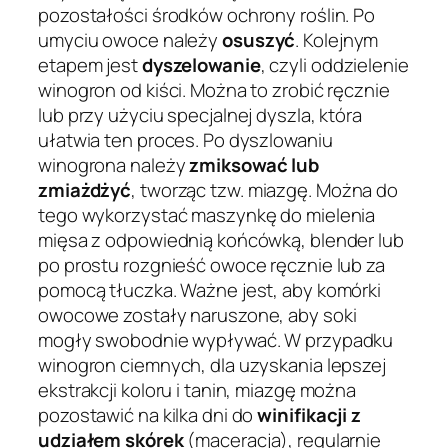
pozostałości środków ochrony roślin. Po
umyciu owoce należy
osuszyć
. Kolejnym
etapem jest
dyszelowanie
, czyli oddzielenie
winogron od kiści. Można to zrobić ręcznie
lub przy użyciu specjalnej dyszla, która
ułatwia ten proces. Po dyszlowaniu
winogrona należy
zmiksować lub
zmiażdżyć
, tworząc tzw. miazgę. Można do
tego wykorzystać maszynkę do mielenia
mięsa z odpowiednią końcówką, blender lub
po prostu rozgnieść owoce ręcznie lub za
pomocą tłuczka. Ważne jest, aby komórki
owocowe zostały naruszone, aby soki
mogły swobodnie wypływać. W przypadku
winogron ciemnych, dla uzyskania lepszej
ekstrakcji koloru i tanin, miazgę można
pozostawić na kilka dni do
winifikacji z
udziałem skórek
(maceracja), regularnie