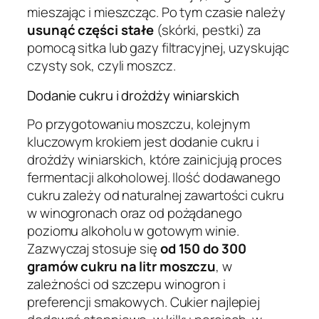
mieszając i mieszcząc. Po tym czasie należy
usunąć części stałe
(skórki, pestki) za
pomocą sitka lub gazy filtracyjnej, uzyskując
czysty sok, czyli moszcz.
Dodanie cukru i drożdży winiarskich
Po przygotowaniu moszczu, kolejnym
kluczowym krokiem jest dodanie cukru i
drożdży winiarskich, które zainicjują proces
fermentacji alkoholowej. Ilość dodawanego
cukru zależy od naturalnej zawartości cukru
w winogronach oraz od pożądanego
poziomu alkoholu w gotowym winie.
Zazwyczaj stosuje się
od 150 do 300
gramów cukru na litr moszczu
, w
zależności od szczepu winogron i
preferencji smakowych. Cukier najlepiej