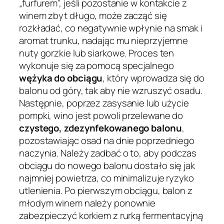
„furfurem”, jeśli pozostanie w kontakcie z
winem zbyt długo, może zacząć się
rozkładać, co negatywnie wpłynie na smak i
aromat trunku, nadając mu nieprzyjemne
nuty gorzkie lub siarkowe. Proces ten
wykonuje się za pomocą specjalnego
wężyka do obciągu
, który wprowadza się do
balonu od góry, tak aby nie wzruszyć osadu.
Następnie, poprzez zasysanie lub użycie
pompki, wino jest powoli przelewane do
czystego, zdezynfekowanego balonu
,
pozostawiając osad na dnie poprzedniego
naczynia. Należy zadbać o to, aby podczas
obciągu do nowego balonu dostało się jak
najmniej powietrza, co minimalizuje ryzyko
utlenienia. Po pierwszym obciągu, balon z
młodym winem należy ponownie
zabezpieczyć korkiem z rurką fermentacyjną