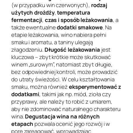
(w przypadku win czerwonych),
rodzaj
użytych drożdży
,
temperatura
fermentacji
,
czas i sposób leżakowania
, a
także ewentualne
dodatki smakowe
. Na
etapie leżakowania, wino nabiera pełni
smaku i aromatu, a taniny ulegają
złagodzeniu.
Długość leżakowania
jest
kluczowa – zbyt krótkie może skutkować
winem „surowym”, natomiast zbyt długie,
bez odpowiedniej kontroli, może prowadzić
do utraty świeżości. W celu kształtowania
smaku, można również
eksperymentować z
dodatkami
, takimi jak np. miód, zioła czy
przyprawy, ale należy to robić z umiarem,
aby nie zdominować naturalnego charakteru
wina.
Degustacja wina na różnych
etapach
pozwala ocenić jego rozwój i w
porę zareagować, wprowadzając