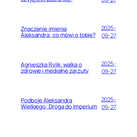
2025-
Znaczenie imienia
Aleksandra: co mówi o tobie?
09-27
2025-
Agnieszka Rylik: walka o
zdrowie i medialne zarzuty
09-27
2025-
Podboje Aleksandra
Wielkiego: Droga do Imperium
09-27