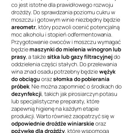
co jest istotne dla prawidłowego rozwoju
drożdży. Do sprawdzania poziomu cukru w
moszczu i gotowym winie niezbędny będzie
areometr
, który pozwoli ocenić potencjalną
moc alkoholu i stopień odfermentowania.
Przygotowanie owoców i moszczu wymagać
będzie
maszynki do mielenia winogron lub
prasy
, a także
sitka lub gazy filtracyjnej
do
oddzielenia części stałych. Do przelewania
wina znad osadu potrzebny będzie
wężyk
do obciągu
oraz
słomka do pobierania
próbek
. Nie można zapomnieć o środkach do
dezynfekcji
, takich jak pirosiarczyn potasu
lub specjalistyczne preparaty, które
zapewnią higienę na każdym etapie
produkcji. Warto również zaopatrzyć się w
odpowiednie drożdże winiarskie
oraz
pożywkę dla drożdży
, które wspomogą