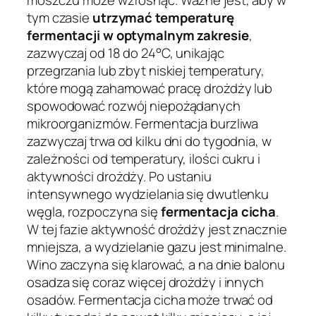
moszczu może wzrosnąć. Ważne jest, aby w
tym czasie
utrzymać temperaturę
fermentacji w optymalnym zakresie
,
zazwyczaj od 18 do 24°C, unikając
przegrzania lub zbyt niskiej temperatury,
które mogą zahamować pracę drożdży lub
spowodować rozwój niepożądanych
mikroorganizmów. Fermentacja burzliwa
zazwyczaj trwa od kilku dni do tygodnia, w
zależności od temperatury, ilości cukru i
aktywności drożdży. Po ustaniu
intensywnego wydzielania się dwutlenku
węgla, rozpoczyna się
fermentacja cicha
.
W tej fazie aktywność drożdży jest znacznie
mniejsza, a wydzielanie gazu jest minimalne.
Wino zaczyna się klarować, a na dnie balonu
osadza się coraz więcej drożdży i innych
osadów. Fermentacja cicha może trwać od