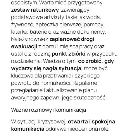
osobistym. Warto mieć przygotowany
zestaw ratunkowy
, zawierający
podstawowe artykuły takie jak woda,
żywność, apteczka pierwszej pomocy,
latarka, baterie oraz ważne dokumenty.
Należy również
zaplanować drogi
ewakuacji
z domu i miejsca pracy oraz
ustalić z rodziną
punkt zbiórki
w przypadku
rozdzielenia. Wiedza o tym,
co zrobić, gdy
wydarzy się nagła sytuacja
, może być
kluczowa dla przetrwania i szybkiego
powrotu do normalności. Regularne
przeglądanie i aktualizowanie planu
awaryjnego zapewni jego skuteczność.
Ważne rozmowy i komunikacja
W sytuacji kryzysowej,
otwarta i spokojna
komunikacja
odgrywa nieocenioną rolę.