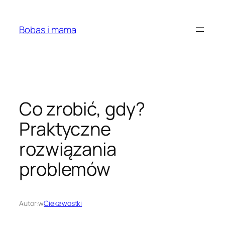
Przejdź
do
Bobas i mama
treści
Co zrobić, gdy?
Praktyczne
rozwiązania
problemów
Autor:
w
Ciekawostki