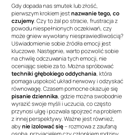
Gdy dopada nas smutek lub złość,
pierwszym krokiem jest
nazwanie tego, co
czujemy
. Czy to żal po stracie, frustracja z
powodu niespełnionych oczekiwań, czy
może gniew wywołany niesprawiedliwością?
Uświadomienie sobie źródła emocji jest
kluczowe. Następnie, warto pozwolić sobie
na chwilę odczuwania tych emocji, nie
oceniając siebie za to. Można spróbować
techniki głębokiego oddychania
, która
pomaga uspokoić układ nerwowy i odzyskać
równowagę. Czasem pomocne okazuje się
pisanie dziennika
, gdzie można swobodnie
wyrazić swoje myśli i uczucia, co często
przynosi ulgę i pozwala spojrzeć na problem
z innej perspektywy. Ważne jest również,
aby
nie izolować się
– rozmowa z zaufaną
osobą, przyjacielem czy członkiem rodziny,