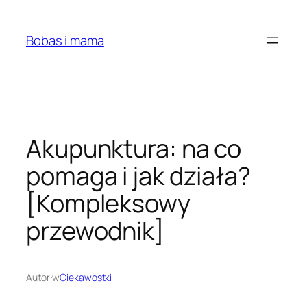
Przejdź
do
Bobas i mama
treści
Akupunktura: na co
pomaga i jak działa?
[Kompleksowy
przewodnik]
Autor:
w
Ciekawostki