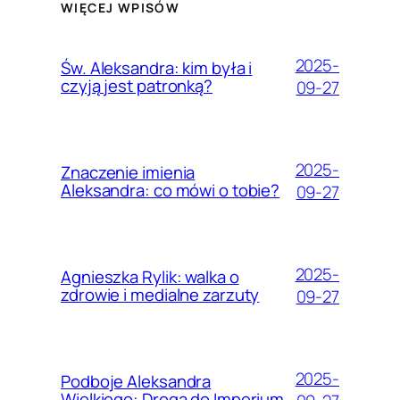
WIĘCEJ WPISÓW
2025-
Św. Aleksandra: kim była i
czyją jest patronką?
09-27
2025-
Znaczenie imienia
Aleksandra: co mówi o tobie?
09-27
2025-
Agnieszka Rylik: walka o
zdrowie i medialne zarzuty
09-27
2025-
Podboje Aleksandra
Wielkiego: Droga do Imperium