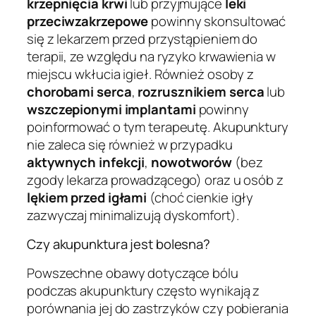
krzepnięcia krwi
lub przyjmujące
leki
przeciwzakrzepowe
powinny skonsultować
się z lekarzem przed przystąpieniem do
terapii, ze względu na ryzyko krwawienia w
miejscu wkłucia igieł. Również osoby z
chorobami serca
,
rozrusznikiem serca
lub
wszczepionymi implantami
powinny
poinformować o tym terapeutę. Akupunktury
nie zaleca się również w przypadku
aktywnych infekcji
,
nowotworów
(bez
zgody lekarza prowadzącego) oraz u osób z
lękiem przed igłami
(choć cienkie igły
zazwyczaj minimalizują dyskomfort).
Czy akupunktura jest bolesna?
Powszechne obawy dotyczące bólu
podczas akupunktury często wynikają z
porównania jej do zastrzyków czy pobierania